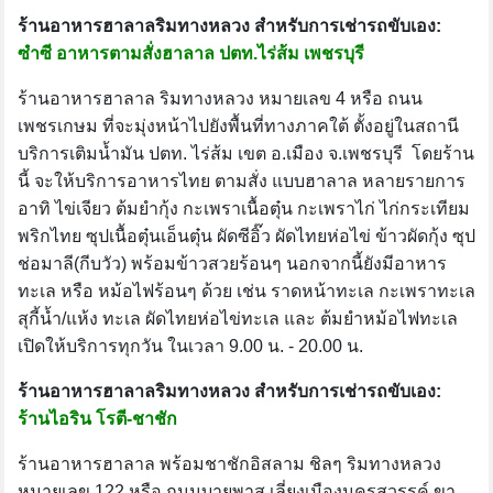
ร้านอาหารฮาลาลริมทางหลวง สำหรับการเช่ารถขับเอง:
ซำซี อาหารตามสั่งฮาลาล ปตท.ไร่ส้ม เพชรบุรี
ร้านอาหารฮาลาล ริมทางหลวง หมายเลข 4 หรือ ถนน
เพชรเกษม ที่จะมุ่งหน้าไปยังพื้นที่ทางภาคใต้ ตั้งอยู่ในสถานี
บริการเติมน้ำมัน ปตท. ไร่ส้ม เขต อ.เมือง จ.เพชรบุรี โดยร้าน
นี้ จะให้บริการอาหารไทย ตามสั่ง แบบฮาลาล หลายรายการ
อาทิ ไข่เจียว ต้มยำกุ้ง กะเพราเนื้อตุ๋น กะเพราไก่ ไก่กระเทียม
พริกไทย ซุปเนื้อตุ๋นเอ็นตุ๋น ผัดซีอิ๊ว ผัดไทยห่อไข่ ข้าวผัดกุ้ง ซุป
ช่อมาลี(กีบวัว) พร้อมข้าวสวยร้อนๆ นอกจากนี้ยังมีอาหาร
ทะเล หรือ หม้อไฟร้อนๆ ด้วย เช่น ราดหน้าทะเล กะเพราทะเล
สุกี้น้ำ/แห้ง ทะเล ผัดไทยห่อไข่ทะเล และ ต้มยำหม้อไฟทะเล
เปิดให้บริการทุกวัน ในเวลา 9.00 น. - 20.00 น.
ร้านอาหารฮาลาลริมทางหลวง สำหรับการเช่ารถขับเอง:
ร้านไอริน โรตี-ชาชัก
ร้านอาหารฮาลาล พร้อมชาชักอิสลาม ชิลๆ ริมทางหลวง
หมายเลข 122 หรือ ถนนบายพาส เลี่ยงเมืองนครสวรรค์ ขา