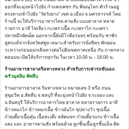
ออกที่จะมุ่งหน้าไปยัง กำแพงเพชร กับ พิษณุโลก ตัวร้านอยู่
ตรงทางเข้าไปยัง "วัดวังยาง" เขต อ.เมือง จ.นครสวรรค์ โดย
ร้านนี้ จะให้บริการอาหารไทย ตามสั่ง แบบฮาลาล หลาย
รายการ อาทิ ไข่เจียว กะเพราเนื้อ กะเพราไก่ กะเพรา
ปลาหมึกผัดเผ็ด นอกจากนี้ยังมีโรตีอร่อยๆ พร้อมกับ ชาชัก
สูตรแท้จากจังหวัดสตูล เหมาะสำหรับการนั่งชิลๆ พักผ่อน
ระหว่างก่อนออกเดินทางต่อไปยังเขตภาคเหนือ กับ ภาคกลาง
ตอนบน เปิดให้บริการทุกวัน ในเวลา 10.00 น. - 18.00 น.
ร้านอาหารฮาลาลริมทางหลวง สำหรับการเช่ารถขับเอง:
ครัวมุสลิม สัตหีบ
ร้านอาหารฮาลาล ริมทางหลวง หมายเลข 3 หรือ ถนน
สุขุมวิท อ.สัตหีบ จ.ชลบุรี ที่จะมุ่งหน้าไปยัง จ.ระยอง และ
จ.จันทบุรี ให้บริการอาหารไทย ฮาลาล หลายรายการ อาทิ
ข้าวหมกไก่ ข้าวหมกเนื้อ ข้าวมันไก่ ซุปหางวัว ซุปเนื้อ
ก๋วยเตี๋ยวเนื้อตุ๋น เนื้อสะเต๊ะ สลัดแขก ก๋วยเตี๋ยวแกง ข้าวเนื้อ
แดง และ อาหารตามสั่ง พร้อมด้วย ลูกชิ้นเนื้อลูกชิ้นเอ็น ติด