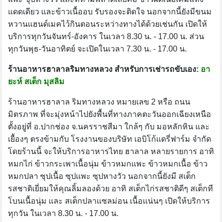
แดดเดียว และข้าวเนื้ออบ รับรองจะติดใจ นอกจากนี้ยังมีขนม
หวานแฮนด์เมคไว้กินตอนระหว่างทางได้ด้วยเช่นกัน เปิดให้
บริการทุกวันจันทร์-อังคาร ในเวลา 8.30 น. - 17.00 น. ส่วน
ทุกวันพุธ-วันอาทิตย์ จะเปิดในเวลา 7.30 น. - 17.00 น.
ร้านอาหารฮาลาลริมทางหลวง สำหรับการเช่ารถขับเอง:
อา
ยะห์ สเต็ก มุสลิม
ร้านอาหารฮาลาล ริมทางหลวง หมายเลข 2 หรือ ถนน
มิตรภาพ ที่จะมุ่งหน้าไปยังพื้นที่ทางภาคตะวันออกเฉียงเหนือ
ตั้งอยู่ที่ อ.ปากช่อง จ.นครราชสีมา ใกล้ๆ กับ มอหลักหิน และ
เยื้องๆ ตรงข้ามกับ โรงงานของบริษัท เอบิโก้แดรี่ฟาร์ม จำกัด
โดยร้านนี้ จะให้บริการอาหารไทย ฮาลาล หลายรายการ อาทิ
หมกไก่ ข้าวกระเพาเนื้อนุ่ม ข้าวหมกแพะ ข้าวหมกเนื้อ ข้าว
หมกปลา ซุปเนื้อ ซุปแพะ ซุปหางวัว นอกจากนี้ยังมี สเต็ก
รสชาติเยี่ยมให้คุณลิ้มลองด้วย อาทิ สเต็กไก่รสชาติดีๆ สเต็กที
โบนเนื้อนุ่ม และ สเต็กปลาแซลม่อน เนื้อแน่นๆ เปิดให้บริการ
ทุกวัน ในเวลา 8.30 น. - 17.00 น.