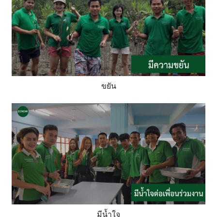
ขยัน
มีน้ำใจ