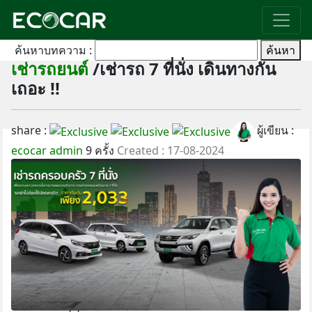
ค้นหาบทความ :
ค้นหา
เช่ารถยนต์
/เช่ารถ 7 ที่นั่ง เดินทางกัน
เถอะ !!
share :
ผู้เขียน :
ecocar admin
9 ครั้ง
Created : 17-08-2024