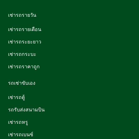
เช่ารถรายวัน
เช่ารถรายเดือน
เช่ารถระยะยาว
เช่ารถกระบะ
เช่ารถราคาถูก
รถเช่าขับเอง
เช่ารถตู้
รถรับส่งสนามบิน
เช่ารถหรู
เช่ารถเบนซ์