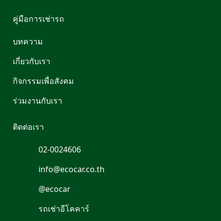
คู่มือการเช่ารถ
บทความ
เกี่ยวกับเรา
กิจกรรมเพื่อสังคม
ร่วมงานกับเรา
ติดต่อเรา
02-0024606
info@ecocar.co.th
@ecocar
รถเช่าอีโคคาร์