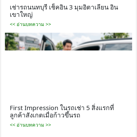
เช่ารถนนทบุรี เช็คอิน 3 มุมอิตาเลียน อิน
เขาใหญ่
<< อ่านบทความ >>
First Impression ในรถเช่า 5 สิ่งแรกที่
ลูกค้าสังเกตเมื่อก้าวขึ้นรถ
<< อ่านบทความ >>