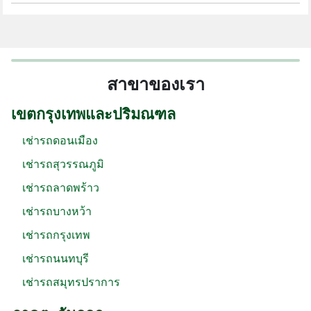
สาขาของเรา
เขตกรุงเทพและปริมณฑล
เช่ารถดอนเมือง
เช่ารถสุวรรณภูมิ
เช่ารถลาดพร้าว
เช่ารถบางหว้า
เช่ารถกรุงเทพ
เช่ารถนนทบุรี
เช่ารถสมุทรปราการ