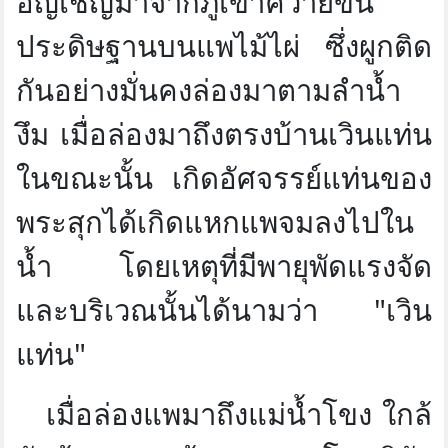
อัญเชิญมาจากภูเขาควายขึ้น
ประดิษฐานบนแพไม้ไผ่ ซึ่งผูกติด
กันอย่างมั่นคงล่องมาตามลำน้ำ
งึม เมื่อล่องมาถึงตรงบ้านเวินแท่น
ในขณะนั้น เกิดอัศจรรย์แท่นของ
พระสุกได้เกิดแหกแพจมลงไปใน
น้ำ โดยเหตุที่มีพายุพัดแรงจัด
และบริเวณนั้นได้นามว่า "เวิน
แท่น"
เมื่อล่องแพมาถึงแม่น้ำโขง ใกล้