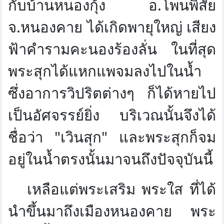
กับบ้านหนองกุ้ง อ.โพนพิสัย
จ.หนองคาย ได้เกิดพายุใหญ่ เสียง
ฟ้าคำรามคะนองร้องลั่น ในที่สุด
พระสุกได้แหกแพจมลงไปในน้ำ
ซึ่งอาการวิปริตต่างๆ ก็ได้หายไป
เป็นอัศจรรย์ยิ่ง บริเวณนั้นจึงได้
ชื่อว่า "เวินสุก" และพระสุกก็จม
อยู่ในน้ำตรงนั้นมาจนถึงปัจจุบันนี้
เหลือแต่พระเสริม พระใส ที่ได้
นำขึ้นมาถึงเมืองหนองคาย พระ