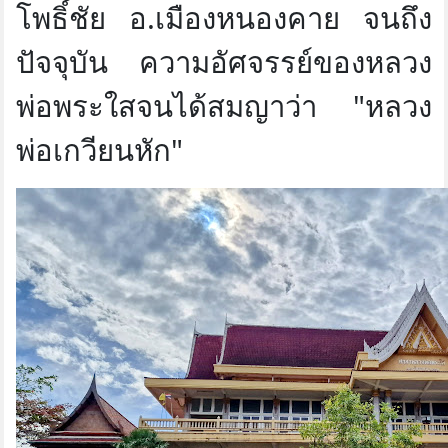
โพธิ์ชัย อ.เมืองหนองคาย จนถึง
ปัจจุบัน ความอัศจรรย์ของหลวง
พ่อพระใสจนได้สมญาว่า "หลวง
พ่อเกวียนหัก"