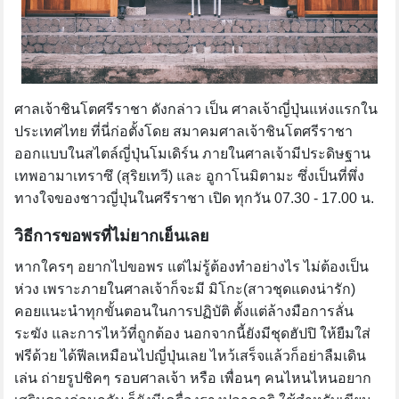
ศาลเจ้าชินโตศรีราชา ดังกล่าว เป็น ศาลเจ้าญี่ปุ่นแห่งแรกใน
ประเทศไทย ที่นี่ก่อตั้งโดย สมาคมศาลเจ้าชินโตศรีราชา
ออกแบบในสไตล์ญี่ปุ่นโมเดิร์น ภายในศาลเจ้ามีประดิษฐาน
เทพอามาเทราซึ (สุริยเทวี) และ อูกาโนมิตามะ ซึ่งเป็นที่พึ่ง
ทางใจของชาวญี่ปุ่นในศรีราชา เปิด ทุกวัน 07.30 - 17.00 น.
วิธีการขอพรที่ไม่ยากเย็นเลย
หากใครๆ อยากไปขอพร แต่ไม่รู้ต้องทำอย่างไร ไม่ต้องเป็น
ห่วง เพราะภายในศาลเจ้าก็จะมี มิโกะ(สาวชุดแดงน่ารัก)
คอยแนะนำทุกขั้นตอนในการปฏิบัติ ตั้งแต่ล้างมือการลั่น
ระฆัง และการไหว้ที่ถูกต้อง นอกจากนี้ยังมีชุดฮัปปิ ให้ยืมใส่
ฟรีด้วย ได้ฟีลเหมือนไปญี่ปุ่นเลย ไหว้เสร็จแล้วก็อย่าลืมเดิน
เล่น ถ่ายรูปชิคๆ รอบศาลเจ้า หรือ เพื่อนๆ คนไหนไหนอยาก