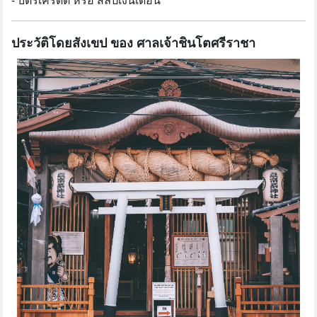
- บัตรเครดิต หรือ สลิปเงินเดือน
ประวัติโดยสังเขป ของ ศาลเจ้าชินโตศรีราชา