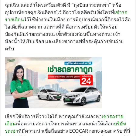
ฉุกเฉิน และถ้าใครเตรียมตัวดี มี "ถุงปัสสาวะพกพา" หรือ
อุปกรณ์ช่วยฉุกเฉินติดรถไว้ ถือว่าโชคดีครับ ยิ่งใครที่
เช่ารถ
รายเดือน
ไว้ใช้ทำงานในเมือง การมีอุปกรณ์พวกนี้ติดรถไว้คือ
ไอเดียที่ฉลาดมาก แต่ทางที่ดี คือการเตรียมตัวให้พร้อม
ป้องกันฝันร้ายกลางถนน เช็กตัวเองก่อนขึ้นทางด่วน: เข้า
ห้องน้ำให้เรียบร้อย และเลี่ยงชากาแฟที่กระตุ้นการขับถ่าย
ครับ
เลือกใช้บริการที่วางใจได้ หากคุณกำลังมองหา
เช่ารถราย
เดือน
เพื่อความสะดวกในการเดินทาง แนะนำให้เลือก
บริษัท
รถเช่า
ที่มีความน่าเชื่อถืออย่าง ECOCAR rent-a-car ครับ ที่นี่