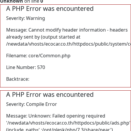
Unknown
on line
0
A PHP Error was encountered
Severity: Warning
Message: Cannot modify header information - headers
already sent by (output started at
/newdata/vhosts/ecocar.co.th/httpdocs/public/system/
Filename: core/Common.php
Line Number: 570
Backtrace:
A PHP Error was encountered
Severity: Compile Error
Message: Unknown: Failed opening required
'/newdata/vhosts/ecocar.co.th/httpdocs/public/ads.php'
(include_path='.:/opt/plesk/php/7.3/share/pear')