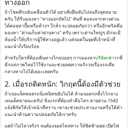
ทางออก
ถ้าโชคดีรถยังเคลื่อนตัวได้ อย่าเพิ่งฝืนขับไปจนถึงจุดหมาย
ครับ ให้รีบมองหา "ทางออกถัดไป" ทันที พอลงจากทางด่วน
ได้ค่อยหาปั๊มหรือห้างฯ ใกล้ๆ จะปลอดภัยกว่า หรืออีกทริคคือ
มองหา "ด่านเก็บค่าผ่านทาง" ครับ เพราะด่านใหญ่ๆ มักจะมี
ห้องน้ำให้บริการผู้ใช้ทางอยู่แล้ว แค่จอดในจุดที่เจ้าหน้าที่
แนะนำก็เรียบร้อย
สำหรับใครที่ต้องเดินทางไกลบ่อยๆ การมองหา
บริษัทเช่ารถ
ที่
มีรถสภาพใหม่ไว้ใช้งานจะช่วยลดความกังวลเรื่องรถเสีย
กลางทางไปได้เยอะเลยครับ
2. เมื่อรถติดหนัก: วิกฤตนี้ต้องมีตัวช่วย
ถ้าเจอแจ็คพอตรถนิ่งสนิทขยับไม่ได้ ห้ามจอดรถทิ้งไว้กลาง
เลนเด็ดขาดนะครับ! สิ่งแรกที่ต้องทำคือโทร สายด่วน 1543
แจ้งพิกัดให้เจ้าหน้าที่ทราบ เขาจะช่วยประสานงานหรือให้คำ
แนะนำด้านความปลอดภัยให้เราครับ
แต่ถ้าไม่ไหวจริงๆ จนต้องจอดไหล่ทาง ให้ชิดซ้ายสุด เปิดไฟ