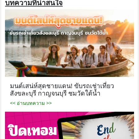
บทความที่น่าสนใจ
มนต์เสน่ห์สุดชายแดน! ขับรถเช่าเที่ยว
สังขละบุรี กาญจนบุรี ชมวัดใต้น้ำ
<< อ่านบทความ >>