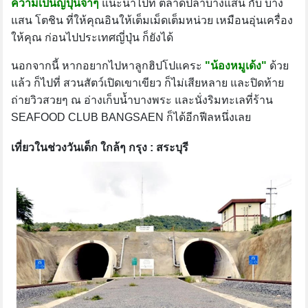
ความเป็นญี่ปุ่นจ๋าๆ
แนะนำไปที่ ตลาดปลาบางแสน กับ บาง
แสน โตชิน ที่ให้คุณอินให้เต็มเม็ดเต็มหน่วย เหมือนอุ่นเครื่อง
ให้คุณ ก่อนไปประเทศญี่ปุ่น ก็ยังได้
นอกจากนี้ หากอยากไปหาลูกฮิปโปแคระ
"น้องหมูเด้ง"
ด้วย
แล้ว ก็ไปที่ สวนสัตว์เปิดเขาเขียว ก็ไม่เสียหลาย และปิดท้าย
ถ่ายวิวสวยๆ ณ อ่างเก็บน้ำบางพระ และนั่งริมทะเลที่ร้าน
SEAFOOD CLUB BANGSAEN ก็ได้อีกฟีลหนึ่งเลย
เที่ยวในช่วงวันเด็ก ใกล้ๆ กรุง : สระบุรี