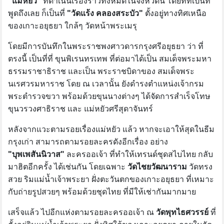
"แม่หยัว"
ที่ดำเนินเรื่องราวทั้งหมดในจังหวัดนี้ โดยที่ที่เป็นที่
พูดถึงเลย ก็เป็นที่
"วัดแร้ง คลองสระบัว"
ตั้งอยู่ทางทิศเหนือ
ของเกาะอยุธยา ใกล้ๆ วัดหน้าพระเมรุ
โดยมีการบันทึกในพระราชพงศาวดารกรุงศรีอยุธยา ว่า ที่
ตรงนี้ เป็นที่ที่ ขุนพิเรนทรเทพ ที่ต่อมาได้เป็น สมเด็จพระมหา
ธรรมราชาธิราช และเป็น พระราชบิดาของ สมเด็จพระ
นเรศวรมหาราช โดย ณ เวลานั้น ยังดำรงตำแหน่งเจ้ากรม
พระตำรวจขวา พร้อมด้วยขุนนางต่างๆ ได้จัดการสำเร็จโทษ
ขุนวรวงศาธิราช และ แม่หยัวศรีสุดาจันทร์
หลังจากแวะตามรอยเรื่องแม่หยัว แล้ว หากจะเอาให้สุดในธีม
กรุงเก่า สามารถตามรอยละครดังอีกเรื่อง อย่าง
"บุพเพสันนิวาส"
ละครออเจ้า ที่ทำให้เทรนด์ชุดสไบไทย กลับ
มาฮิตอีกครั้ง ได้เช่นกัน โดยเฉพาะ
วัดไชยวัฒนาราม
วัดทรง
สวย ริมแม่น้ำเจ้าพระยา ฝั่งตะวันตกของเกาะอยุธยา ที่เหมาะ
กับถ่ายรูปสวยๆ พร้อมด้วยชุดไทย ที่มีให้เช่ากันมากมาย
เสร็จแล้ว ไปอีกแห่งตามรอยละครออเจ้า ณ
วัดพุทไธศวรรย์
ที่