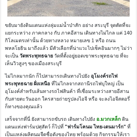
ขยับมายังดินแดนแห่งลุ่มแม่น้ำป่าสัก อย่าง สระบุรี จุดตัดที่จะ
แยกระหว่าง ภาคกลาง กับ ภาคอีสาน เดินทางไม่ไกล แค่ 140
กิโลเมตรเท่านั้น ด้วยทางหลวง หมายเลข 1 หรือ ถนน
พหลโยธิน มาถึงแล้ว มีตัวเลือกที่น่าแวะไปเช็คอินมากๆ ไม่ว่า
จะเป็น
วัดพระพุทธฉาย
วัดที่ตั้งอยู่ยอดเขาพระพุทธฉาย ที่จะ
เห็นวิวสูงๆ ของเมืองสระบุรี
ไม่ไกลมากนัก ก็ไปสามารถเดินทางไปยัง
อุโมงค์รถไฟ
พระพุทธฉาย ฝั่งเหนือ
ที่ไม่ไกลจากสถานีรถไฟบุใหญ่ เป็น
อุโมงค์สำหรับเส้นทางรถไฟสินค้า ที่เชื่อมระหว่างสายอีสาน
กับสายตะวันออก ใครสายถ่ายรูปลงไอจี หรือ จะลงไอจีสตอรี่
ก็ทางของคุณแล้ว
เสร็จจากที่นี่ ยังสามารถขับรถ เดินทางไปยัง
อ.มวกเหล็ก
ดิน
แดนแห่งฟาร์มปศุสัตว์ ก็ไปที่
"ฟาร์มโคนม ไทย-เดนมาร์ก"
ที่
เป็นแหล่งผลิตนมจืดชื่อดังของไทย พร้อมด้วย กิจกรรมให้เรา