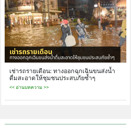
เช่ารถรายเดือน: ทางออกฉุกเฉินขนส่งน้ำ
ดื่มสะอาดให้ชุมชนประสบภัยซ้ำๆ
<< อ่านบทความ >>