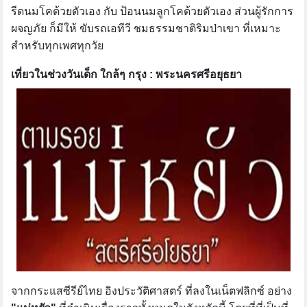
รีดนมโคด้วยตัวเอง กับ ป้อนนมลูกโคด้วยตัวเอง ส่วนผู้รักการ
ผจญภัย ก็มีให้ ขับรถเอทีวี ชมธรรมชาติริมป่าเขา ที่เหมาะ
สำหรับทุกเพศทุกวัย
เที่ยวในช่วงวันเด็ก ใกล้ๆ กรุง : พระนครศรีอยุธยา
จากกระแสซีรีย์ไทย อิงประวัติศาสตร์ ที่ลงในเน็ตฟลิกซ์ อย่าง