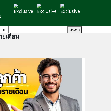
6
าม :
ค้นหา
ายเดือน