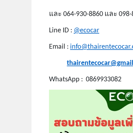
และ 064-930-8860 และ 098-
Line ID :
@ecocar
Email :
info@thairentecocar
thairentecocar@gmai
WhatsApp : 0869933082