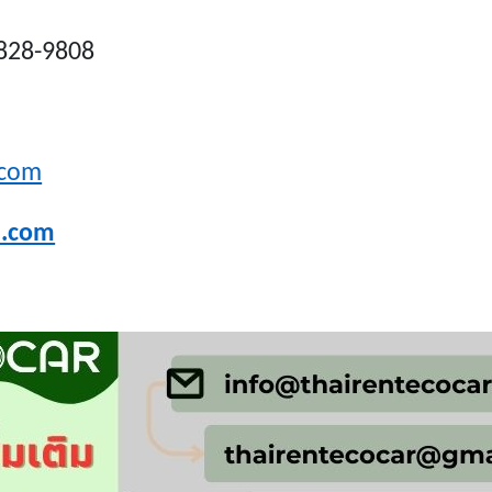
828-9808
.com
l.com