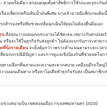
– จ่ายครั้งเดียว ครอบคลุมทั้งค่าสิทธิการใช้รถและประกันเบ
ลเรื่องเช็ครถหรือเติมน้ำมันพิเศษ บางเจ้าอาจมีแพ็กเกจเติ
ถสำรองหรือทีมช่วยเหลือฉุกเฉินให้คุณไม่ต้องยื่นมือเอง
ือน
คือคุณวางแผนงบประมาณได้ชัดเจน เหมาะกับครอบครัวที
น หรือจะใช้ในธุรกิจรับส่งลูกค้า ไม่ต้องแบกรับภาระค่าด
ดที่นั่งรายเดือน
จะยิ่งคุ้มกว่า เพราะคำนวณตามระยะเวลา
ปลี่ยนรถกรณีมีปัญหา และการดูแลเชิงป้องกันที่ช่วยลดโอก
็นทางเลือกที่ฉลาดและความสะดวกสบาย เหมือนมีรถใหญ่ไว้
ังวางแผนเดินทาง หรือหาไอเดียทำธุรกิจรับส่ง เป็นสมาชิกเช่
ังสิต แขวงสนามบิน เขตดอนเมือง กรุงเทพมหานคร 10210