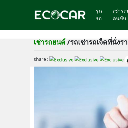
รุ่น
เช่ารถ
รถ
คนขับ
เช่ารถยนต์
/รถเช่ารถเจ็ดที่นั่งร
share :