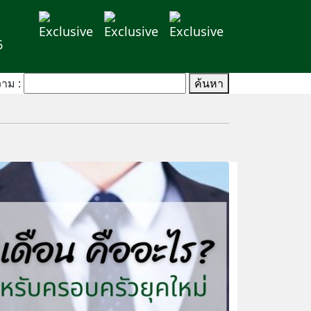
6
าม :
ค้นหา