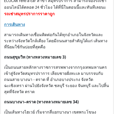
ECOCAR rent-a-car สาขา สมุทรปราการ
สามารถจองรถเช่า
ออนไลน์ได้ตลอด 24 ชั่วโมง
ได้ที่นี่ในตอนนี้และทันทีเลยนะ
รถเช่าสมุทรปราการราคาถูก
การเดินทาง
สามารถเดินทางเชื่อมติดต่อกันได้ทุกอําเภอในจังหวัดและ
ระหว่างจังหวัดใกล้เคียง โดยมีถนนสายสําคัญได้แก่ เส้นทาง
ที่นิยมใช้กันบ่อยที่สุดคือ
ถนนสุขุมวิท (ทางหลวงหมายเลข 3)
เป็นถนนสายหลักทางราชการสรพพางจากกรุงเทพมหานคร
เข้าสู่จังหวัดสมุทรปราการ เลียบชายฝั่งทะเล มาบรรจบกับ
ถนนสาย บางนา - ตราด ที่ อําเภอบางประกง จังหวัด
ฉะเชิงเทรา ผ่านไปยังจังหวัด ชลบุรี ระยอง จันทบุรี และไปสิ้น
สุดที่จังหวัด ตราด
ถนนบางนา–ตราด (ทางหลวงหมายเลข 34)
เป็นเส้นทางไฮเวย์ เริ่มจากสี่แยกบางนา เขตพระโขนง