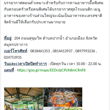
บรรยากาศตอนค่ำเหมาะสำหรับกับการทานอาหารมื้อพิเศษ
กับครอบครัวหรือคนพิเศษได้บรรยากาศสุดโรแมนติก เมนู
อาหารของทางร้านส่วนใหญ่จะเน้นเป็นอาหารทะเลรสชาติ
จัดจ้านมีให้เลือกรับประทานมากมาย
ที่อยู่
:
204 ถนนสุขุมวิท ตำบลปากน้ำ อำเภอเมือง จังหวัด
สมุทรปราการ
เบอร์โทรศัพท์
:
0818461353 , 0814413937 , 0897993236 ,
024753935
วันและเวลาเปิดปิดทำการ
:
เปิดทุกวัน เวลา 10.00 - 22.00 น.
แผนที่
:
https://goo.gl/maps/EEDcdzCPUh8mCRnF8