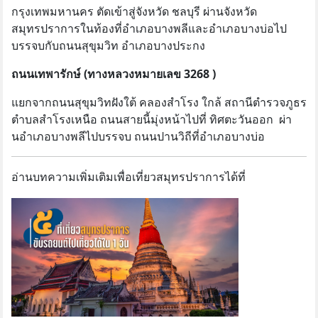
กรุงเทพมหานคร ตัดเข้าสู่จังหวัด ชลบุรี ผ่านจังหวัด
สมุทรปราการในท้องที่อําเภอบางพลีและอําเภอบางบ่อไป
บรรจบกับถนนสุขุมวิท อําเภอบางประกง
ถนนเทพารักษ์ (ทางหลวงหมายเลข 3268 )
แยกจากถนนสุขุมวิทฝังใต้ คลองสําโรง ใกล้ สถานีตํารวจภูธร
ตำบลสําโรงเหนือ ถนนสายนี้มุ่งหน้าไปที่ ทิศตะวันออก ผ่า
นอําเภอบางพลีไปบรรจบ ถนนปานวิถีที่อําเภอบางบ่อ
อ่านบทความเพิ่มเติมเพื่อเที่ยวสมุทรปราการได้ที่