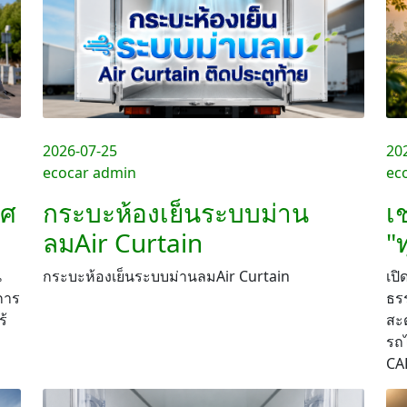
2026-07-25
20
ecocar admin
ec
าศ
กระบะห้องเย็นระบบม่าน
เ
ลมAir Curtain
"ท
ี
กระบะห้องเย็นระบบม่านลมAir Curtain
เปิ
การ
ธร
ร้
สะด
รถ
CA