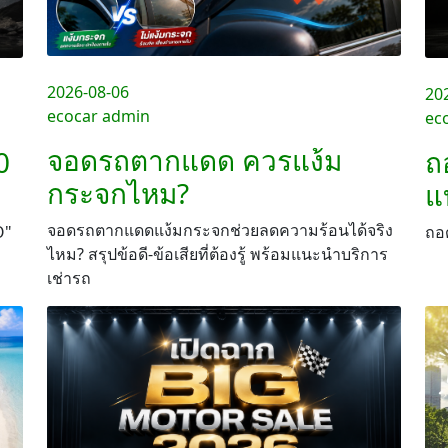
2026-08-06
20
ecocar admin
ec
จอดรถตากแดด ควรแง้ม
0
ถ
กระจกไหม?
แ
จอดรถตากแดดแง้มกระจกช่วยลดความร้อนได้จริง
O"
ถอด
ไหม? สรุปข้อดี-ข้อเสียที่ต้องรู้ พร้อมแนะนำบริการ
เช่ารถ