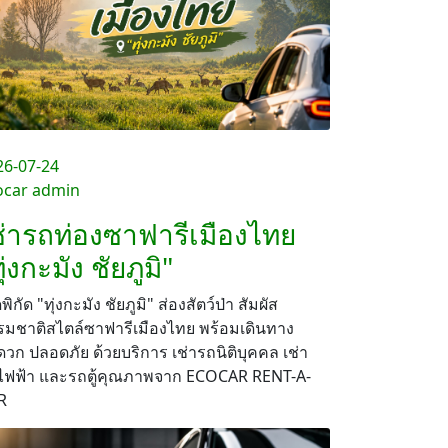
26-07-24
ocar admin
ช่ารถท่องซาฟารีเมืองไทย
ุ่งกะมัง ชัยภูมิ"
ดพิกัด "ทุ่งกะมัง ชัยภูมิ" ส่องสัตว์ป่า สัมผัส
รมชาติสไตล์ซาฟารีเมืองไทย พร้อมเดินทาง
วก ปลอดภัย ด้วยบริการ เช่ารถนิติบุคคล เช่า
ไฟฟ้า และรถตู้คุณภาพจาก ECOCAR RENT-A-
R