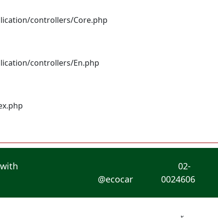
lication/controllers/Core.php
lication/controllers/En.php
dex.php
 with
02-
@ecocar
0024606