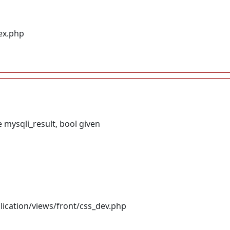
dex.php
 mysqli_result, bool given
lication/views/front/css_dev.php