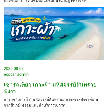
ถอดรหัส "การคืนชีพชื่อแบรนด์ตำนานสู่ EREV/EV
2026-08-05
ecocar admin
เช่ารถเที่ยว เกาะผ้า มหัศจรรย์สันทราย
พังงา
สำรวจ "เกาะผ้า" มหัศจรรย์สันทรายกลางทะเลพังงาที่เกิด
จากสึนามิ พร้อมแนะนำบริการเช่ารถ